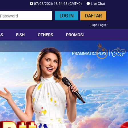
07/08/2026 18:54:59 (GMT+0)
Live Chat
LOG IN
DAFTAR
Lupa Login?
AS
FISH
OTHERS
PROMOSI