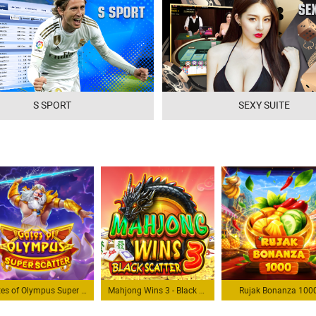
S SPORT
SEXY SUITE
Gates of Olympus Super Scatter
Mahjong Wins 3 - Black Scatter
Rujak Bonanza 100