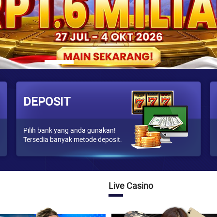
DEPOSIT
Pilih bank yang anda gunakan!
Tersedia banyak metode deposit.
Live Casino