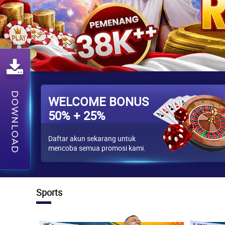
WELCOME BONUS
50% + 25%
Daftar akun sekarang untuk
mencoba semua promosi kami.
Sports