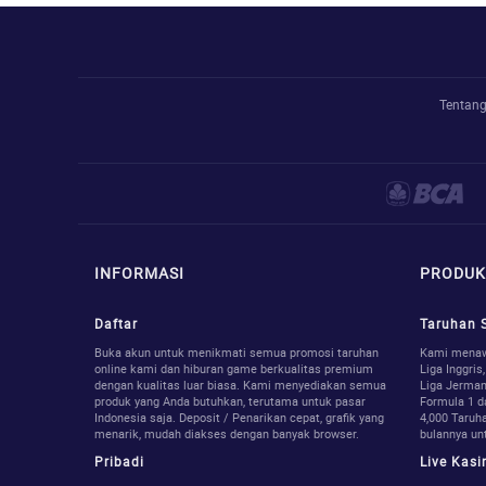
Tentan
INFORMASI
PRODUK
Daftar
Taruhan S
Buka akun untuk menikmati semua promosi taruhan
Kami menaw
online kami dan hiburan game berkualitas premium
Liga Inggris
dengan kualitas luar biasa. Kami menyediakan semua
Liga Jerman
produk yang Anda butuhkan, terutama untuk pasar
Formula 1 d
Indonesia saja. Deposit / Penarikan cepat, grafik yang
4,000 Taruh
menarik, mudah diakses dengan banyak browser.
bulannya un
Pribadi
Live Kasi